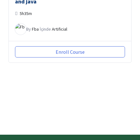
and java
5h35m
By
Fba
İçinde
Artificial
Enroll Course